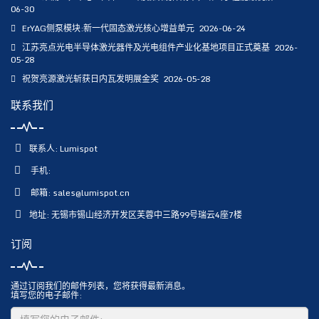
06-30
ErYAG侧泵模块:新一代固态激光核心增益单元
2026-06-24
江苏亮点光电半导体激光器件及光电组件产业化基地项目正式奠基
2026-
05-28
祝贺亮源激光斩获日内瓦发明展金奖
2026-05-28
联系我们
联系人: Lumispot
手机:
邮箱:
sales@lumispot.cn
地址: 无锡市锡山经济开发区芙蓉中三路99号瑞云4座7楼
订阅
通过订阅我们的邮件列表，您将获得最新消息。
填写您的电子邮件: