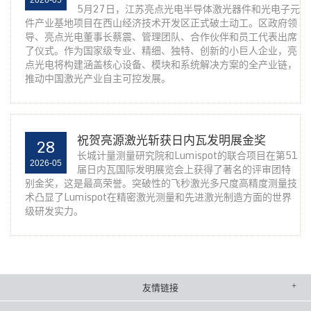
2026-05
5月27日，江苏亮点光电半导体激光器件和光电子元
件产业基地项目在西山经济技术开发区正式破土动工。区政府领
导、亮点光电董事长蔡震、管理团队、合作伙伴和员工代表出席
了仪式。作为国家级专业、精细、独特、创新的小巨人企业，亮
点光电将构建涵盖核心设备、模块和系统解决方案的全产业链，
推动中国激光产业自主可控发展。
祝贺亮源激光斩获日内瓦发明展金奖
28
长城计量测量研究院和Lumispot的联合项目在第51
2026-05
届日内瓦国际发明展览会上获得了著名的评审团特
别金奖，这是最高荣誉。突破性的飞秒激光多尺度高精度测量技
术凸显了Lumispot在精密激光测量和先进激光制造方面的世界
级研发实力。
友情链接