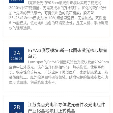
l亮源激光的905nm激光测距模块实现了稳定的
2000米长距离测量，无需高成本的冗余硬件。优化的硬件设计
加上先进的算法融合，可提供出色的测距精度。紧凑型
25×26×13mm模块支持-40℃超低温运行，无需加热，双性能
和节能模式，低功耗和出色的环境适应性，是无人机、手持测距
仪的理想选择。
ErYAG侧泵模块:新一代固态激光核心增益
24
单元
2026-06
Lumispot的Er:YAG侧面泵浦激光模块发射2940nm
金色中红外激光。该产品具有侧抽均匀、热损伤低、使用寿命
长、稳定性高等特点，广泛应用于微创医疗、家庭健康采血、精
密微细加工、红外检测和科研等领域。随附完整的性能参数和典
型测试曲线，供系统集成参考。
江苏亮点光电半导体激光器件及光电组件
28
产业化基地项目正式奠基