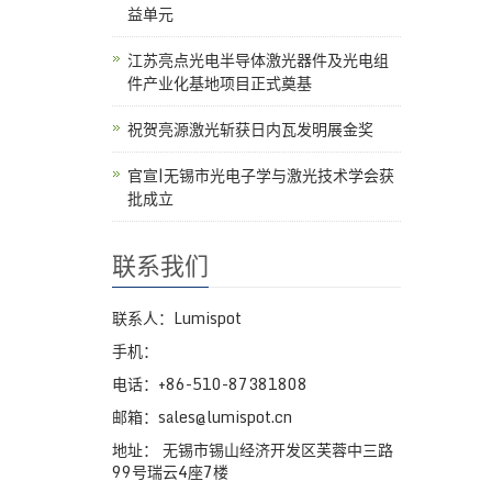
益单元
江苏亮点光电半导体激光器件及光电组
件产业化基地项目正式奠基
祝贺亮源激光斩获日内瓦发明展金奖
官宣|无锡市光电子学与激光技术学会获
批成立
联系我们
联系人：Lumispot
手机：
电话：+86-510-87381808
邮箱：sales@lumispot.cn
地址： 无锡市锡山经济开发区芙蓉中三路
99号瑞云4座7楼