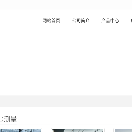
网站首页
公司简介
产品中心
3D测量