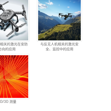
机相关的激光在安防
与反无人机相关的激光安
方向的应用
全、监控中的应用
2D/3D 测量