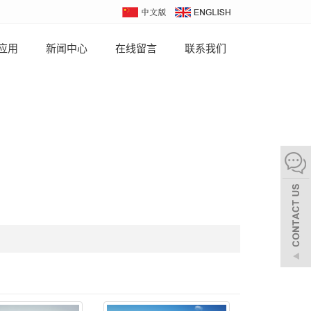
应用
新闻中心
在线留言
联系我们