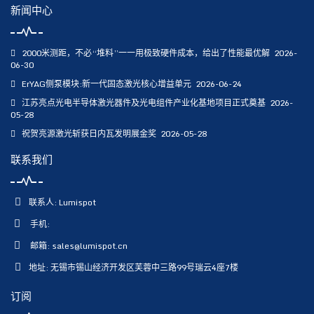
新闻中心
2000米测距，不必“堆料”一一用极致硬件成本，给出了性能最优解
2026-
06-30
ErYAG侧泵模块:新一代固态激光核心增益单元
2026-06-24
江苏亮点光电半导体激光器件及光电组件产业化基地项目正式奠基
2026-
05-28
祝贺亮源激光斩获日内瓦发明展金奖
2026-05-28
联系我们
联系人: Lumispot
手机:
邮箱:
sales@lumispot.cn
地址: 无锡市锡山经济开发区芙蓉中三路99号瑞云4座7楼
订阅