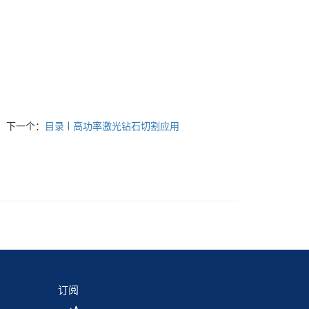
下一个：
目录 | 高功率激光钻石切割应用
订阅