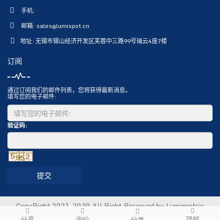
手机:
邮箱:
sales@lumispot.cn
地址: 无锡市锡山经济开发区芙蓉中三路99号瑞云4座7楼
订阅
通过订阅我们的邮件列表，您将获得最新消息。
填写您的电子邮件:
验证码:
提交
CopyRight 2021-2030 All Right Reserved by Lumimetric
Technology Co., Ltd.
Sitemap
分享
询价
顶部
分类