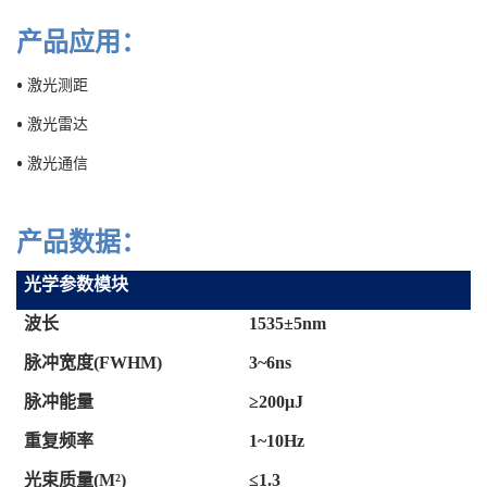
产品应用：
• 激光测距
• 激光雷达
• 激光通信
产品数据：
光学参数模块
波长
1535±5nm
脉冲宽度
(FWHM)
3
~
6ns
脉冲能量
≥
200
μJ
重复频率
1
~
10
Hz
光束质量
(M²)
≤1.
3