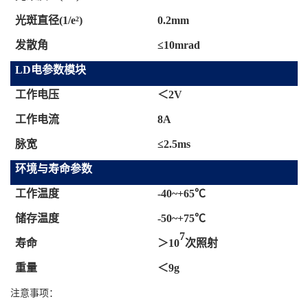
光斑直径
(1/e²)
0.2
mm
发散角
≤
10
mrad
LD电参数模块
工作电压
＜
2V
工作电流
8
A
脉宽
≤
2.5
ms
环境与寿命参数
工作温度
-40
~
+65℃
储存温度
-50
~
+75℃
7
寿命
＞
10
次照射
重量
＜
9
g
注意事项：