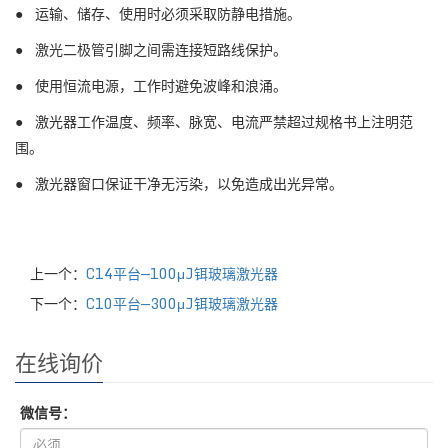
● 运输、储存、使用时必须采取防静电措施。
●
激光二极管
引脚之间需连接短路线保护。
● 使用恒流电源，工作时避免波峰和浪涌。
● 激光器工作温度、频率、脉宽、电流严禁超过规格书上注明范
围。
● 激光器窗口保证干净无污染，以免造成出光异常。
上一个：
C14平台—100μJ铒玻璃激光器
下一个：
C10平台—300μJ铒玻璃激光器
在线询价
微信号：