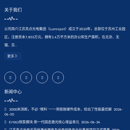
关于我们
公司简介江苏亮点光电集团（Lumispot）成立于2010年，总部位于苏州工业园
区，注册资本7,855万元，拥有1.4万平方米的办公和生产面积，在北京、无
锡、苏...
更多 》
新闻中心
2000米测距，不必“堆料”一一用极致硬件成本，给出了性能最优解
2026-
06-30
ErYAG侧泵模块:新一代固态激光核心增益单元
2026-06-24
江苏亮点光电半导体激光器件及光电组件产业化基地项目正式奠基
2026-