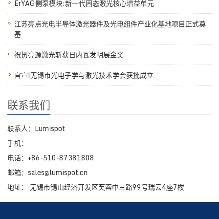
ErYAG侧泵模块:新一代固态激光核心增益单元
江苏亮点光电半导体激光器件及光电组件产业化基地项目正式奠
基
祝贺亮源激光斩获日内瓦发明展金奖
官宣|无锡市光电子学与激光技术学会获批成立
联系我们
联系人：Lumispot
手机：
电话：+86-510-87381808
邮箱：sales@lumispot.cn
地址： 无锡市锡山经济开发区芙蓉中三路99号瑞云4座7楼