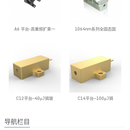
A6 平台-高重频扩束一
1064nm系列全固态固
C12平台—40μJ铒玻
C14平台—100μJ铒
导航栏目