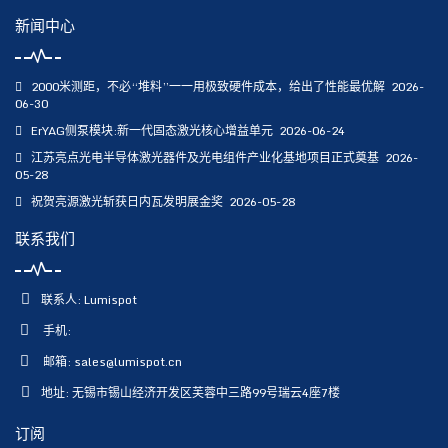
新闻中心
2000米测距，不必“堆料”一一用极致硬件成本，给出了性能最优解
2026-
06-30
ErYAG侧泵模块:新一代固态激光核心增益单元
2026-06-24
江苏亮点光电半导体激光器件及光电组件产业化基地项目正式奠基
2026-
05-28
祝贺亮源激光斩获日内瓦发明展金奖
2026-05-28
联系我们
联系人: Lumispot
手机:
邮箱:
sales@lumispot.cn
地址: 无锡市锡山经济开发区芙蓉中三路99号瑞云4座7楼
订阅