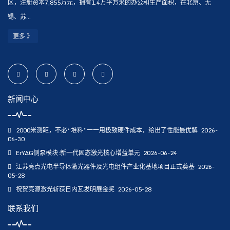
区，注册资本7,855万元，拥有1.4万平方米的办公和生产面积，在北京、无
锡、苏...
更多 》
新闻中心
2000米测距，不必“堆料”一一用极致硬件成本，给出了性能最优解
2026-
06-30
ErYAG侧泵模块:新一代固态激光核心增益单元
2026-06-24
江苏亮点光电半导体激光器件及光电组件产业化基地项目正式奠基
2026-
05-28
祝贺亮源激光斩获日内瓦发明展金奖
2026-05-28
联系我们