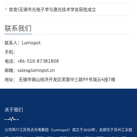
官宣|无锡市光电子学与激光技术学会获批成立
联系我们
联系人：Lumispot
手机：
电话：+86-510-87381808
邮箱：sales@lumispot.cn
地址： 无锡市锡山经济开发区芙蓉中三路99号瑞云4座7楼
关于我们
公司简介江苏亮点光电集团（Lumispot）成立于2010年，总部位于苏州工业园