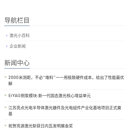
导航栏目
激光小百科
企业新闻
新闻中心
2000米测距，不必“堆料”一一用极致硬件成本，给出了性能最优
解
ErYAG侧泵模块:新一代固态激光核心增益单元
江苏亮点光电半导体激光器件及光电组件产业化基地项目正式奠
基
祝贺亮源激光斩获日内瓦发明展金奖