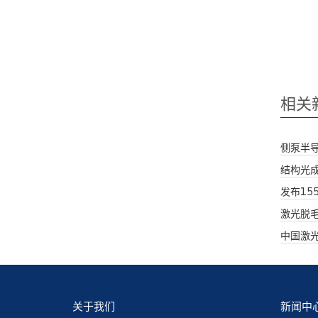
相关
侧泵半
结构光
发布15
激光脱
中国激
关于我们
新闻中