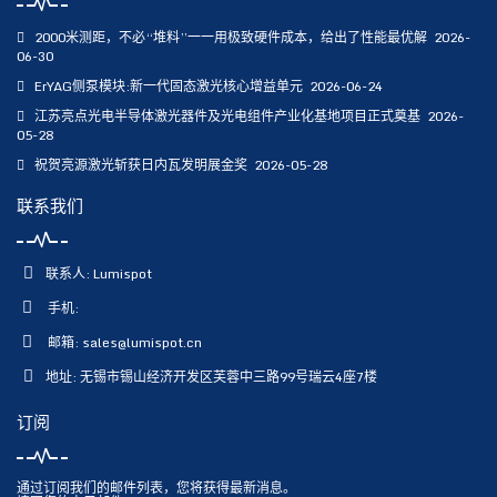
2000米测距，不必“堆料”一一用极致硬件成本，给出了性能最优解
2026-
06-30
ErYAG侧泵模块:新一代固态激光核心增益单元
2026-06-24
江苏亮点光电半导体激光器件及光电组件产业化基地项目正式奠基
2026-
05-28
祝贺亮源激光斩获日内瓦发明展金奖
2026-05-28
联系我们
联系人: Lumispot
手机:
邮箱:
sales@lumispot.cn
地址: 无锡市锡山经济开发区芙蓉中三路99号瑞云4座7楼
订阅
通过订阅我们的邮件列表，您将获得最新消息。