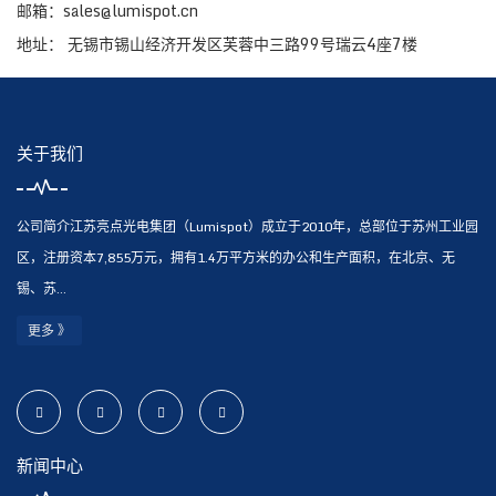
邮箱：sales@lumispot.cn
地址： 无锡市锡山经济开发区芙蓉中三路99号瑞云4座7楼
关于我们
公司简介江苏亮点光电集团（Lumispot）成立于2010年，总部位于苏州工业园
区，注册资本7,855万元，拥有1.4万平方米的办公和生产面积，在北京、无
锡、苏...
更多 》
新闻中心