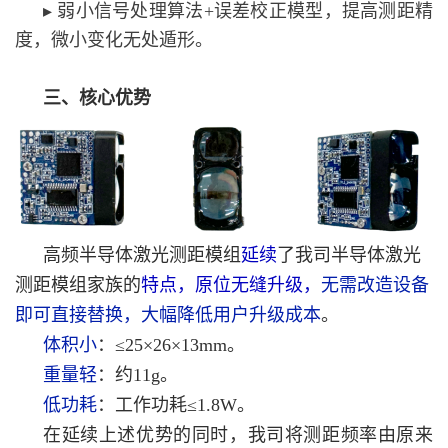
▸ 弱小信号处理算法+误差校正模型，提高测距精
度，微小变化无处遁形。
三、核心优势
高频半导体激光测距模组
延续
了我司半导体激光
测距模组家族的
特点，原位无缝升级，
无需改造设备
即可直接替换，大幅降低用户升级成本
。
体积小
：≤25×26×13mm。
重量轻
：约11g。
低功耗
：工作功耗≤1.8W。
在延续上述优势的同时，我司将测距频率由原来