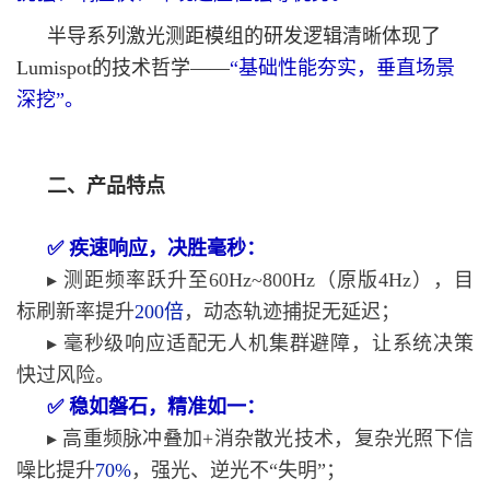
半导系列激光测距模组的研发逻辑清晰体现了
Lumispot的技术哲学——
“基础性能夯实，垂直场景
深挖”。
二、产品特点
✅ 疾速响应，决胜毫秒：
▸ 测距频率跃升至60Hz~800Hz（原版4Hz），目
标刷新率提升
200倍
，动态轨迹捕捉无延迟；
▸ 毫秒级响应适配无人机集群避障，让系统决策
快过风险。
✅ 稳如磐石，精准如一：
▸ 高重频脉冲叠加+消杂散光技术，复杂光照下信
噪比提升
70%
，强光、逆光不“失明”；