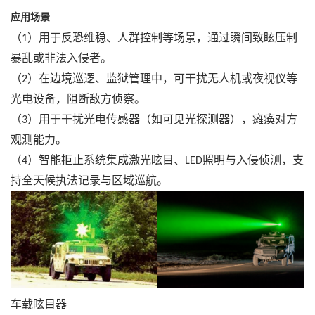
应用场景
（
）用于反恐维稳、人群控制等场景，通过瞬间致眩压制
1
暴乱或非法入侵者。
（
）在边境巡逻、监狱管理中，可干扰无人机或夜视仪等
2
光电设备，阻断敌方侦察。
（
）用于干扰光电传感器（如可见光探测器），瘫痪对方
3
观测能力。
（
）智能拒止系统集成激光眩目、
照明与入侵侦测，支
4
LED
持全天候执法记录与区域巡航。
车载眩目器