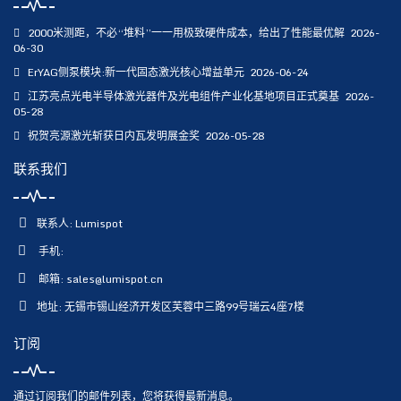
2000米测距，不必“堆料”一一用极致硬件成本，给出了性能最优解
2026-
06-30
ErYAG侧泵模块:新一代固态激光核心增益单元
2026-06-24
江苏亮点光电半导体激光器件及光电组件产业化基地项目正式奠基
2026-
05-28
祝贺亮源激光斩获日内瓦发明展金奖
2026-05-28
联系我们
联系人: Lumispot
手机:
邮箱:
sales@lumispot.cn
地址: 无锡市锡山经济开发区芙蓉中三路99号瑞云4座7楼
订阅
通过订阅我们的邮件列表，您将获得最新消息。