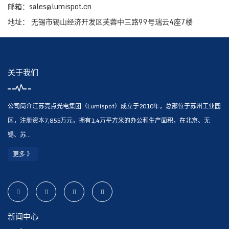
邮箱：sales@lumispot.cn
地址： 无锡市锡山经济开发区芙蓉中三路99号瑞云4座7楼
关于我们
公司简介江苏亮点光电集团（Lumispot）成立于2010年，总部位于苏州工业园
区，注册资本7,855万元，拥有1.4万平方米的办公和生产面积，在北京、无
锡、苏...
更多 》
新闻中心