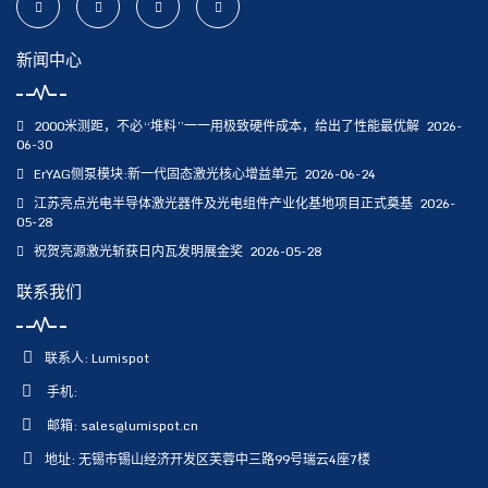
新闻中心
2000米测距，不必“堆料”一一用极致硬件成本，给出了性能最优解
2026-
06-30
ErYAG侧泵模块:新一代固态激光核心增益单元
2026-06-24
江苏亮点光电半导体激光器件及光电组件产业化基地项目正式奠基
2026-
05-28
祝贺亮源激光斩获日内瓦发明展金奖
2026-05-28
联系我们
联系人: Lumispot
手机:
邮箱:
sales@lumispot.cn
地址: 无锡市锡山经济开发区芙蓉中三路99号瑞云4座7楼