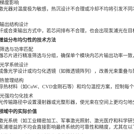
度梯度影响
激光器对温度极为敏感，热沉设计不合理或冷却不均将引发不同
纤输出结构设计
纤或合束输出方式中，若芯间排布不合理，也会出现泵浦光在目
增益分布均匀性的技术方法
片筛选与功率匹配
器芯片进行精准筛选与分组，确保单个模块内芯片输出功率一致
化光学系统设计
成像光学设计或均匀化透镜（如微透镜阵列），改善光束重叠与
进热管理结构
导热材料（如
CuW
、
CVD
金刚石等）和均匀温控方案，控制每个
入光强均匀化技术
光传输路径中设置漫射器或光整形器，使光束在空间上更均匀地
领域中的实际价值
激光系统（如工业精密加工、军事激光照射、激光医疗和科学研
泵浦增益的不均会直接影响最终系统的可靠性和精度，尤其在以