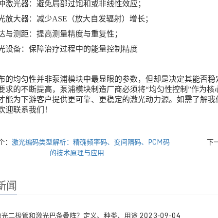
冲激光器：避免局部过饱和或非线性效应；
光放大器：减少
ASE
（放大自发辐射）增长；
达与测距：提高测量精度与重复性；
光设备：保障治疗过程中的能量控制精度
布的均匀性并非泵浦模块中最显眼的参数，但却是决定其能否稳
要求的不断提高，泵浦模块制造厂商必须将
“均匀性控制”作为
才能为下游客户提供更可靠、更稳定的激光动力源。如需了解我
欢迎联系我们！
个：
激光编码类型解析：精确频率码、变间隔码、PCM码
下
的技术原理与应用
新闻
激光二极管和激光巴条叠阵？定义、种类、用途
2023-09-04