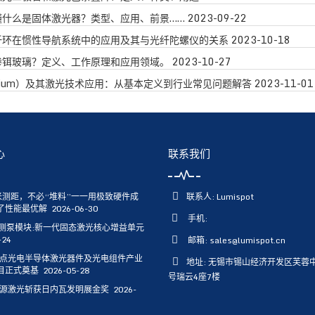
懂什么是固体激光器？类型、应用、前景……
2023-09-22
纤环在惯性导航系统中的应用及其与光纤陀螺仪的关系
2023-10-18
掺铒玻璃？定义、工作原理和应用领域。
2023-10-27
bium）及其激光技术应用：从基本定义到行业常见问题解答
2023-11-01
心
联系我们
0米测距，不必“堆料”一一用极致硬件成
联系人: Lumispot
了性能最优解
2026-06-30
手机:
AG侧泵模块:新一代固态激光核心增益单元
-24
邮箱:
sales@lumispot.cn
点光电半导体激光器件及光电组件产业
地址: 无锡市锡山经济开发区芙蓉中
目正式奠基
2026-05-28
号瑞云4座7楼
源激光斩获日内瓦发明展金奖
2026-