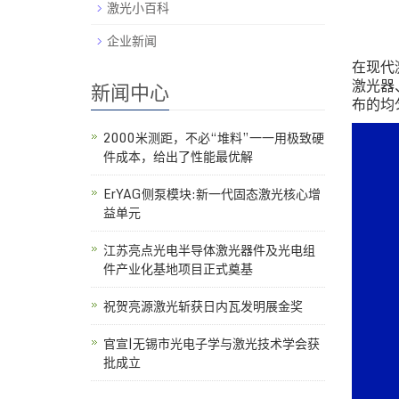
激光小百科
企业新闻
在现代
新闻中心
激光器
布的均
2000米测距，不必“堆料”一一用极致硬
件成本，给出了性能最优解
ErYAG侧泵模块:新一代固态激光核心增
益单元
江苏亮点光电半导体激光器件及光电组
件产业化基地项目正式奠基
祝贺亮源激光斩获日内瓦发明展金奖
官宣|无锡市光电子学与激光技术学会获
批成立