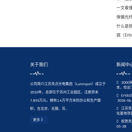
一文看
保偏光
什么是
铒（Er
关于我们
新闻中
200
公司简介江苏亮点光电集团（Lumispot）成立于
本，给出
2010年，总部位于苏州工业园区，注册资本
ErY
7,855万元，拥有1.4万平方米的办公和生产面
2026-06
江苏亮
积，在北京、无锡、苏...
化基地项
更多 》
祝贺亮
05-28