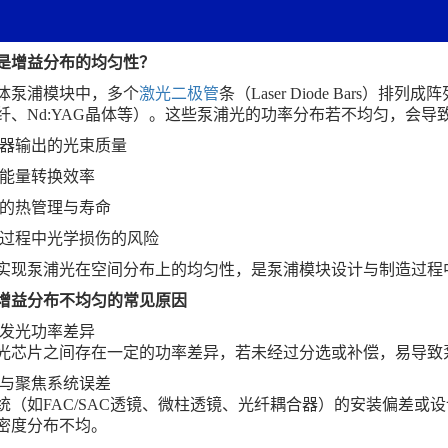
是增益分布的均匀性？
体泵浦模块中，多个
激光二极管
条（
Laser Diode Bars
）排列成阵
纤、
Nd:YAG
晶体等）。这些泵浦光的功率分布若不均匀，会导
光器输出的光束质量
体能量转换效率
统的热管理与寿命
作过程中光学损伤的风险
实现泵浦光在空间分布上的均匀性，是泵浦模块设计与制造过程
增益分布不均匀的常见原因
片发光功率差异
光芯片之间存在一定的功率差异，若未经过分选或补偿，易导致
直与聚焦系统误差
统（如
FAC/SAC
透镜、微柱透镜、光纤耦合器）的安装偏差或设
密度分布不均。