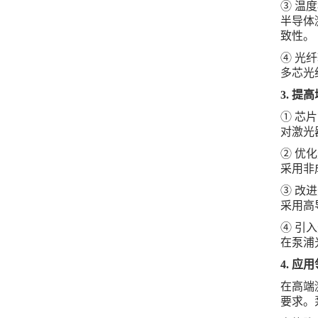
③ 温
半导体
致性。
④ 光
多芯光
3.
提高
① 芯
对激光
② 优
采用非
③ 改
采用高
④ 引
在泵浦
4.
应用
在高端
要求。